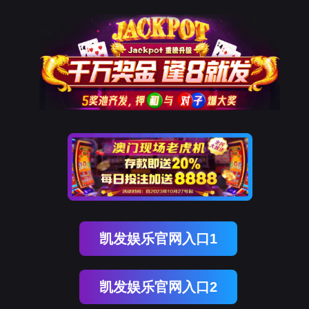
凯发娱乐官网入口1
凯发娱乐官网入口2