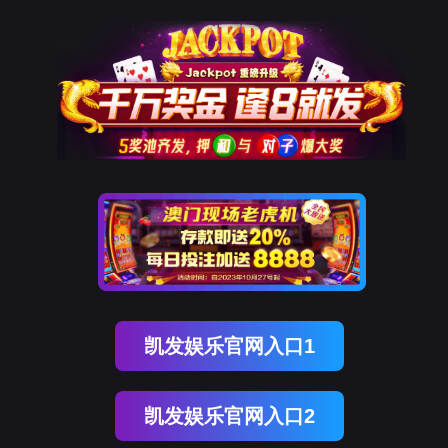
凯发娱乐官网入口1
凯发娱乐官网入口2